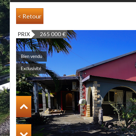
< Retour
PRIX
265 000
€
Bien vendu
Exclusivité