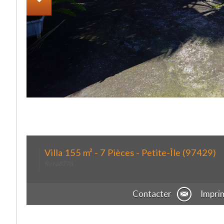
Villa 155 m² - 7 Pièces - Petite-Île (97429)
Ref 68778
Contacter
Impri