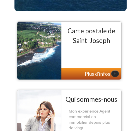
Carte postale de
Saint-Joseph
+
Plus d'infos
Qui sommes-nous
Mon expérience Agent
commercial en
immobilier depuis plus
de vingt...