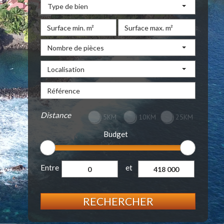
Type de bien
Nombre de pièces
Localisation
Distance
5KM
10KM
25KM
Budget
Entre
et
RECHERCHER