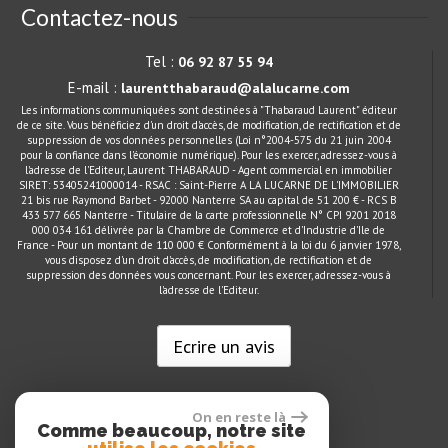
Contactez-nous
Tel :
06 92 87 55 94
E-mail :
laurentthabaraud@alalucarne.com
Les informations communiquées sont destinées à "Thabaraud Laurent" éditeur
de ce site. Vous bénéficiez d'un droit d'accès, de modification, de rectification et de
suppression de vos données personnelles (Loi n°2004-575 du 21 juin 2004
pour la confiance dans l'économie numérique). Pour les exercer, adressez-vous à
l'adresse de l'Editeur, Laurent THABARAUD - Agent commercial en immobilier
SIRET: 53405241000014 - RSAC : Saint-Pierre A LA LUCARNE DE L'IMMOBILIER
21 bis rue Raymond Barbet - 92000 Nanterre SA au capital de 51 200 € - RCS B
433 577 665 Nanterre - Titulaire de la carte professionnelle N° CPI 9201 2018
000 034 161 délivrée par la Chambre de Commerce et d'Industrie d'Ile de
France - Pour un montant de 110 000 € Conformément à la loi du 6 janvier 1978,
vous disposez d'un droit d'accès, de modification, de rectification et de
suppression des données vous concernant. Pour les exercer, adressez-vous à
l'adresse de l'Editeur.
Ecrire un avis
On en reste là
Comme beaucoup, notre site