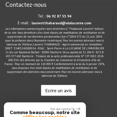
Contactez-nous
Tel :
06 92 87 55 94
E-mail :
laurentthabaraud@alalucarne.com
Les informations communiquées sont destinées à "Thabaraud Laurent" éditeur
de ce site. Vous bénéficiez d'un droit d'accès, de modification, de rectification et de
suppression de vos données personnelles (Loi n°2004-575 du 21 juin 2004
pour la confiance dans l'économie numérique). Pour les exercer, adressez-vous à
l'adresse de l'Editeur, Laurent THABARAUD - Agent commercial en immobilier
SIRET: 53405241000014 - RSAC : Saint-Pierre A LA LUCARNE DE L'IMMOBILIER
21 bis rue Raymond Barbet - 92000 Nanterre SA au capital de 51 200 € - RCS B
433 577 665 Nanterre - Titulaire de la carte professionnelle N° CPI 9201 2018
000 034 161 délivrée par la Chambre de Commerce et d'Industrie d'Ile de
France - Pour un montant de 110 000 € Conformément à la loi du 6 janvier 1978,
vous disposez d'un droit d'accès, de modification, de rectification et de
suppression des données vous concernant. Pour les exercer, adressez-vous à
l'adresse de l'Editeur.
Ecrire un avis
On en reste là
Comme beaucoup, notre site