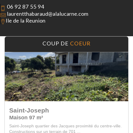
06 92 87 55 94
laurentthabaraud@alalucarne.com
Ile de la Reunion
COUP DE
COEUR
Saint-Joseph
Maison 97 m²
Saint-Joseph quartier des Jacques proximité du centre-ville.
Constructions sur un terrain de 701 ...