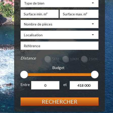
Type de bien
Nombre de pièces
Localisation
Distance
5KM
10KM
25KM
Budget
Entre
et
RECHERCHER