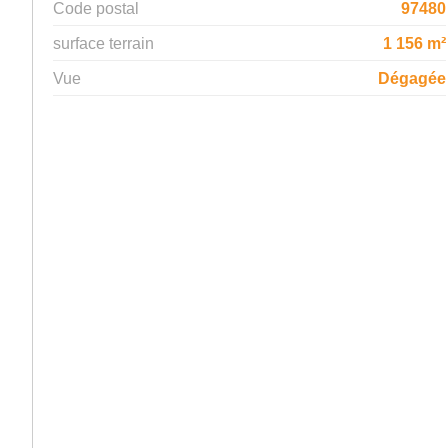
Code postal
97480
surface terrain
1 156 m²
Vue
Dégagée