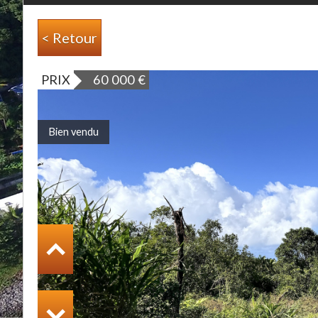
< Retour
PRIX
60 000
€
Bien vendu