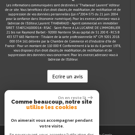
Les informations communiquées sont destinées à "Thabaraud Laurent" éditeur
de ce site. Vous bénéficiez d'un droit d'accès, de modification, de rectification et de
suppression de vos données personnelles (Loi n°2004-575 du 21 juin 2004
pour la confiance dans l'économie numérique). Pour les exercer, adressez-vous à
l'adresse de l'Editeur, Laurent THABARAUD - Agent commercial en immobilier
SIRET: 53405241000014 - RSAC : Saint-Pierre A LA LUCARNE DE L'IMMOBILIER
21 bis rue Raymond Barbet - 92000 Nanterre SA au capital de 51 200 € - RCS B
433 577 665 Nanterre - Titulaire de la carte professionnelle N° CPI 9201 2018
000 034 161 délivrée par la Chambre de Commerce et d'Industrie d'Ile de
France - Pour un montant de 110 000 € Conformément à la loi du 6 janvier 1978,
vous disposez d'un droit d'accès, de modification, de rectification et de
suppression des données vous concernant. Pour les exercer, adressez-vous à
l'adresse de l'Editeur.
Ecrire un avis
On en reste là
Comme beaucoup, notre site
utilise les cookies
On aimerait vous accompagner pendant
votre visite.
En poursuivant, vous acceptez l'utilisation des